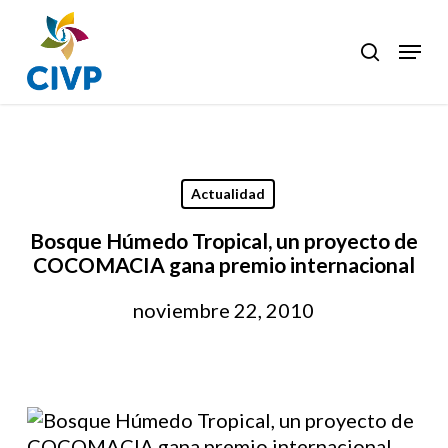
Skip
to
Menu
search
Clos
main
Men
content
Actualidad
Bosque Húmedo Tropical, un proyecto de
COCOMACIA gana premio internacional
noviembre 22, 2010