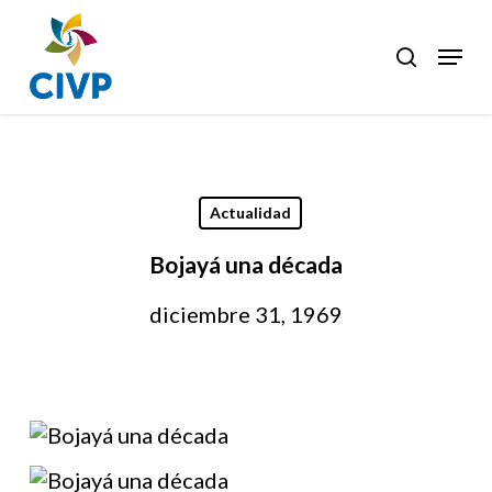
Skip
to
Menu
search
Clos
main
Men
content
Actualidad
Bojayá una década
diciembre 31, 1969