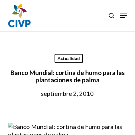
Skip
to
Menu
search
Clos
main
Men
content
Actualidad
Banco Mundial: cortina de humo para las
plantaciones de palma
septiembre 2, 2010