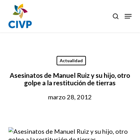
Skip
to
Menu
search
Clos
main
Men
content
Actualidad
Asesinatos de Manuel Ruiz y su hijo, otro
golpe a la restitución de tierras
marzo 28, 2012