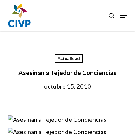
Skip
to
Menu
search
Clos
main
Men
content
Actualidad
Asesinan a Tejedor de Conciencias
octubre 15, 2010