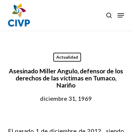
Skip
to
Menu
search
Clos
main
Men
content
Actualidad
Asesinado Miller Angulo, defensor de los
derechos de las víctimas en Tumaco,
Nariño
diciembre 31, 1969
El pasado 1 de diciembre de 2012 , siendo