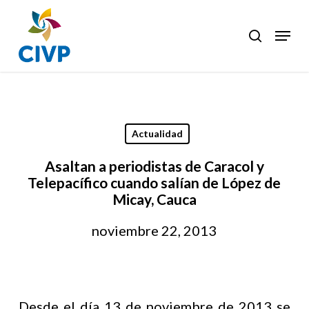
Skip
to
Menu
search
Clos
main
Men
content
Actualidad
Asaltan a periodistas de Caracol y
Telepacífico cuando salían de López de
Micay, Cauca
noviembre 22, 2013
Desde el día 13 de noviembre de 2013 se