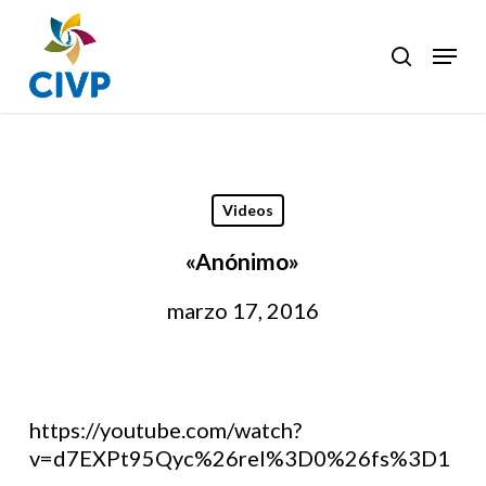
Skip
to
Menu
search
Clos
main
Men
content
Videos
«Anónimo»
marzo 17, 2016
https://youtube.com/watch?
v=d7EXPt95Qyc%26rel%3D0%26fs%3D1