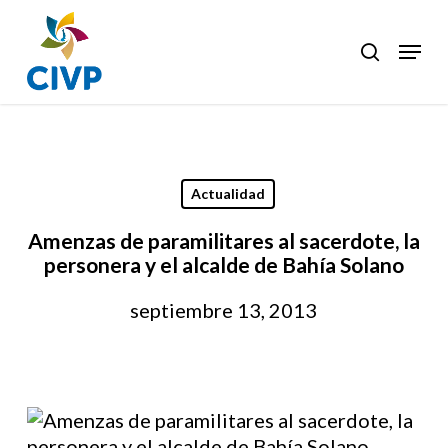
Skip
to
Menu
search
Clos
main
Men
content
Actualidad
Amenzas de paramilitares al sacerdote, la
personera y el alcalde de Bahía Solano
septiembre 13, 2013