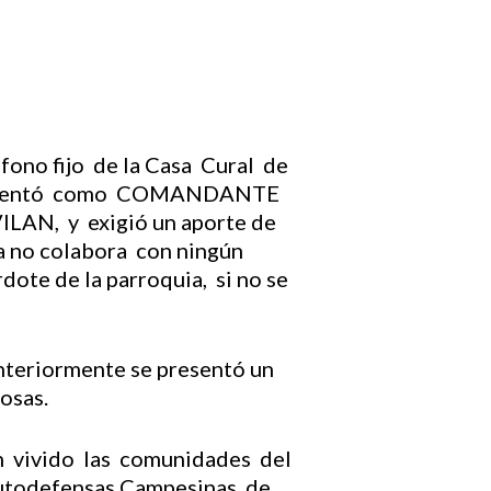
éfono fijo de la Casa Cural de
e presentó como COMANDANTE
AN, y exigió un aporte de
ia no colabora con ningún
ote de la parroquia, si no se
anteriormente se presentó un
osas.
n vivido las comunidades del
Autodefensas Campesinas de