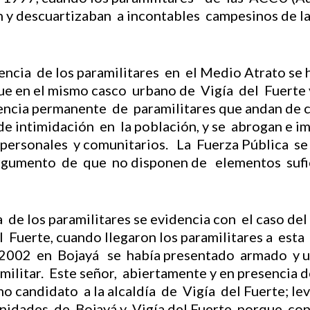
y descuartizaban a incontables campesinos de la
ncia de los paramilitares en el Medio Atrato se 
ue en el mismo casco urbano de Vigía del Fuerte 
encia permanente de paramilitares que andan de ci
e intimidación en la población, y se abrogan e i
s personales y comunitarios. La Fuerza Pública s
 argumento de que no disponen de elementos sufic
ia de los paramilitares se evidencia con el caso 
 Fuerte, cuando llegaron los paramilitares a esta
 2002 en Bojayá se había presentado armado y 
itar. Este señor, abiertamente y en presencia de 
 candidato a la alcaldía de Vigía del Fuerte; le
idades de Bojayá y Vigía del Fuerte, porque con