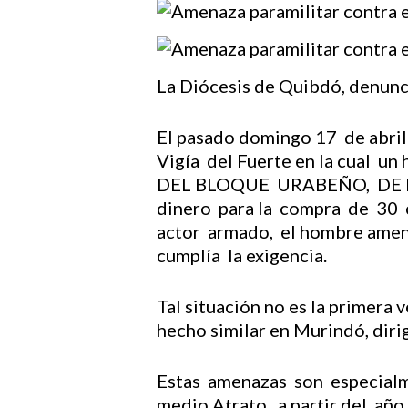
La Diócesis de Quibdó, denunc
El pasado domingo 17 de abril 
Vigía del Fuerte en la cual
Hit enter to search or ESC to close
DEL BLOQUE URABEÑO, DE LAS
dinero para la compra de 30 c
actor armado, el hombre amenaz
cumplía la exigencia.
Tal situación no es la primera
hecho similar en Murindó, diri
Estas amenazas son especialm
medio Atrato a partir del añ