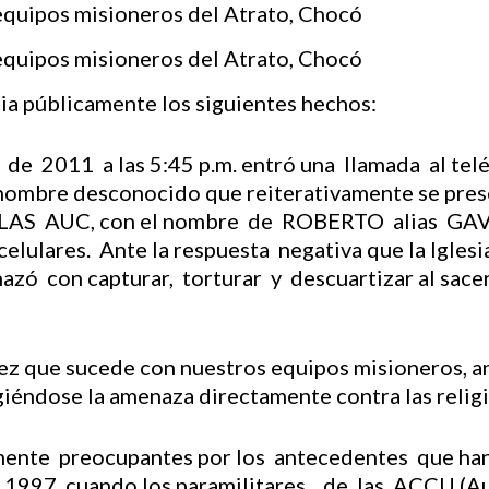
ia públicamente los siguientes hechos:
de 2011 a las 5:45 p.m. entró una llamada al tel
 un hombre desconocido que reiterativamente s
 AUC, con el nombre de ROBERTO alias GAVIL
elulares. Ante la respuesta negativa que la Igles
ó con capturar, torturar y descuartizar al sacerd
 vez que sucede con nuestros equipos misioneros, 
giéndose la amenaza directamente contra las religi
ente preocupantes por los antecedentes que ha
o 1997, cuando los paramilitares de las ACCU (