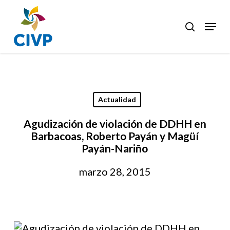
Skip
to
Menu
search
Clos
main
Men
content
Actualidad
Agudización de violación de DDHH en
Barbacoas, Roberto Payán y Magüí
Payán-Nariño
marzo 28, 2015