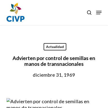
Skip
to
Menu
search
Clos
main
Men
content
Actualidad
Advierten por control de semillas en
manos de transnacionales
diciembre 31, 1969