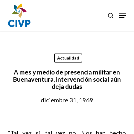
Skip
to
Menu
search
Clos
main
Men
content
Actualidad
A mes y medio de presencia militar en
Buenaventura, intervención social aún
deja dudas
diciembre 31, 1969
“Tal vez sí, tal vez no. Nos han hecho