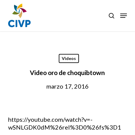
Skip
to
Menu
search
Clos
main
Men
content
Videos
Video oro de choquibtown
marzo 17, 2016
https://youtube.com/watch?v=-
wSNLGDK0dM%26rel%3D0%26fs%3D1