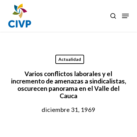
Skip
to
Menu
search
Clos
main
Men
content
Actualidad
Varios conflictos laborales y el
incremento de amenazas a sindicalistas,
oscurecen panorama en el Valle del
Cauca
diciembre 31, 1969