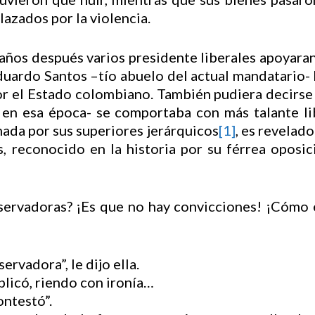
lazados por la violencia.
años después varios presidente liberales apoyaran l
Eduardo Santos –tío abuelo del actual mandatario- l
or el Estado colombiano. También pudiera decirse
en esa época- se comportaba con más talante lib
mada por sus superiores jerárquicos
[1]
, es revelado
 reconocido en la historia por su férrea oposici
servadoras? ¡Es que no hay convicciones! ¡Có
rvadora”, le dijo ella.
licó, riendo con ironía…
ontestó”.