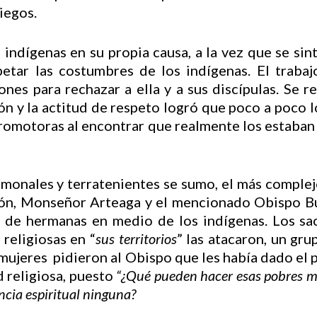
iegos.
 indígenas en su propia causa, a la vez que se sin
tar las costumbres de los indígenas. El trabajo 
nes para rechazar a ella y a sus discípulas. Se r
ón y la actitud de respeto logró que poco a poco l
romotoras al encontrar que realmente los estaba
onales y terratenientes se sumo, el más complejo y 
gión, Monseñor Arteaga y el mencionado Obispo Bu
o de hermanas en medio de los indígenas. Los sac
 religiosas en “
sus territorios
” las atacaron, un gr
 mujeres pidieron al Obispo que les había dado e
 religiosa, puesto
“¿Qué pueden hacer esas pobres mu
ncia espiritual ninguna?