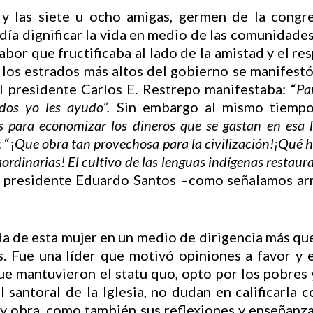
y las siete u ocho amigas, germen de la congre
ía dignificar la vida en medio de las comunidades
bor que fructificaba al lado de la amistad y el resp
 los estrados más altos del gobierno se manifestó
l presidente Carlos E. Restrepo manifestaba: “
Pa
odos yo les ayudo”.
Sin embargo al mismo tiempo
s para economizar los dineros que se gastan en esa l
 “¡
Que obra tan provechosa para la civilización!¡Qué h
aordinarias! El cultivo de las lenguas indígenas restaur
el presidente Eduardo Santos –como señalamos arr
da de esta mujer en un medio de dirigencia más qu
. Fue una líder que motivó opiniones a favor y e
e mantuvieron el statu quo, opto por los pobres 
l santoral de la Iglesia, no dudan en calificarla
a y obra, como también sus reflexiones y enseñanz