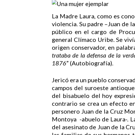
La Madre Laura, como es conoci
violencia. Su padre –Juan de
público en el cargo de Procu
general Clímaco Uribe. Se viv
origen conservador, en palabra
trataba de la defensa de la verda
1876
” (Autobiografía).
Jericó era un pueblo conservado
campos del suroeste antioque
del bisabuelo del hoy expres
contrario se crea un efecto en
personero Juan de la Cruz Mon
Montoya -abuelo de Laura-. La 
Hit enter to search or ESC to close
del asesinato de Juan de la Cr
las familias de sus hermanos t