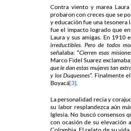
Contra viento y marea Laura 
probaron con creces que se pod
y educación fue una tesonera la
fue el impacto logrado que en
Laura y sus amigas. En 1910 e
irreductibles. Pero de todos m
señalaba: “
Cierren esas misione
Marco Fidel Suarez exclamaba:
que le dan estas mujeres tan extr
y los Duquesnes
”. Finalmente 
Boyacá
[3]
.
La personalidad recia y coraju
su labor resplandezca aún más
Iglesia. No buscó consensos qu
con ocasión de su elevación a
Colombia. El relato de su vid