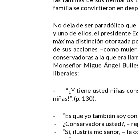
familia se convirtieron en desp
No deja de ser paradójico que 
y uno de ellos, el presidente 
máxima distinción otorgada p
de sus acciones –como mujer 
conservadoras a la que era lla
Monseñor Migue Ángel Builes,
liberales:
- “¿Y tiene usted niñas con
niñas!”. (p. 130).
- “Es que yo también soy conse
- ¿Conservadora usted?, – rep
- “Sí, ilustrísimo señor, – le c