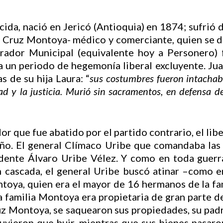
da, nació en Jericó (Antioquia) en 1874; sufrió de
 la Cruz Montoya- médico y comerciante, quien se
rador Municipal (equivalente hoy a Personero)
ía un periodo de hegemonía liberal excluyente. Ju
s de su hija Laura: “
sus costumbres fueron intachab
d y la justicia. Murió sin sacramentos, en defensa de
r que fue abatido por el partido contrario, el libe
ño. El general Clímaco Uribe que comandaba las 
idente Álvaro Uribe Vélez. Y como en toda guerra
 cascada, el general Uribe buscó atinar –como en
toya, quien era el mayor de 16 hermanos de la fam
familia Montoya era propietaria de gran parte de
uz Montoya, se saquearon sus propiedades, su padr
uvieron que huir, mientras que sus bienes pasaro