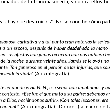
ados de la francmasonería, y contra ellos hemo
as, hay que destruirlos” ¡No se concibe cómo pad
piadosa, caritativa y a tal punto eran notorias la serie
era a un esposo, después de haber desdeñado la mano 
en sus afectos que jamás recuerdo que nos hubiera be
d de la noche, durante veinte años. Jamás se le oyó una 
ante. Tan generosa en el perdón de las injurias, que sob
haciéndola viuda
” (Autobiografía).
té en dónde vivía N. N., ese señor que amábamos y qu
 contesto: «Ese fue el que mató a su padre; debemos am
 a Dios, haciéndonos sufrir». ¡Con tales lecciones, era
echo mal!”
(Autobiografía). Dolores (la madre de L