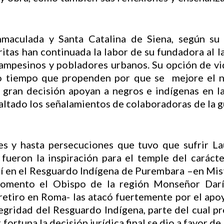
maculada y Santa Catalina de Siena, según su 
itas han continuada la labor de su fundadora al 
ampesinos y pobladores urbanos. Su opción de vid
o tiempo que propenden por que se mejore el ni
 gran decisión apoyan a negros e indígenas en la 
faltado los señalamientos de colaboradoras de la gu
es y hasta persecuciones que tuvo que sufrir La
, fueron la inspiración para el temple del carácte
í en el Resguardo Indígena de Purembara –en Mistr
momento el Obispo de la región Monseñor Dar
etiro en Roma- las atacó fuertemente por el apoy
egridad del Resguardo Indígena, parte del cual pr
 fortuna la decisión jurídica final se dio a favor 