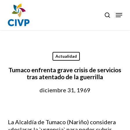
Skip
to
Menu
search
Clos
main
Men
content
Actualidad
Tumaco enfrenta grave crisis de servicios
tras atentado de la guerrilla
diciembre 31, 1969
La Alcaldía de Tumaco (Nariño) considera
«declarar la `urgencia` para poder cubrir