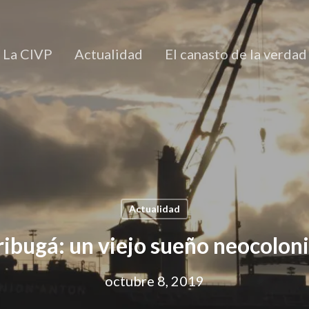
La CIVP
Actualidad
El canasto de la verdad
Actualidad
ribugá: un viejo sueño neocoloni
octubre 8, 2019