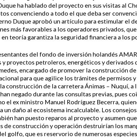
Duque ha hablado del proyecto en sus visitas al C
tutos convenciendo a todo el que deba ser convenci
erno Duque aprobó un artículo para estimular el d
es más favorables a los operadores privados, que
 en teoría garantiza la seguridad financiera a los p
esentantes del fondo de inversión holandés AMAR
 y proyectos petroleros, energéticos y derivados 
edes, encargado de promover la construcción del
cional para que agilice los trámites de permisos y
la construcción de la carretera Ánimas – Nuquí, a 
an negado durante las consultas previas, pues coi
o el ex ministro Manuel Rodríguez Becerra, quien
ría un daño al ecosistema incalculable. Los consejo
bién han puesto reparos al proyecto y asumen qu
as de construcción y operación destruirían los mang
el golfo, que es reservorio de numerosas especies