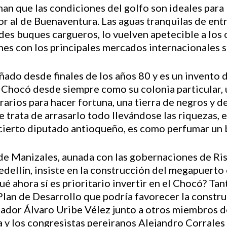
an que las condiciones del golfo son ideales para
ior al de Buenaventura. Las aguas tranquilas de ent
des buques cargueros, lo vuelven apetecible a los 
es con los principales mercados internacionales so
ñado desde finales de los años 80 y es un invento 
 Chocó desde siempre como su colonia particular, u
arios para hacer fortuna, una tierra de negros y d
rata de arrasarlo todo llevándose las riquezas, el 
o cierto diputado antioqueño, es como perfumar un 
e Manizales, aunada con las gobernaciones de Ri
dellín, insiste en la construcción del megapuerto 
ué ahora sí es prioritario invertir en el Chocó? Tan
 Plan de Desarrollo que podría favorecer la constru
nador Álvaro Uribe Vélez junto a otros miembros d
 y los congresistas pereiranos Alejandro Corrales y