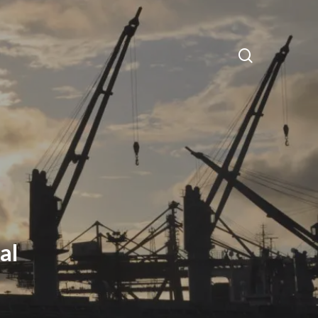
search
al