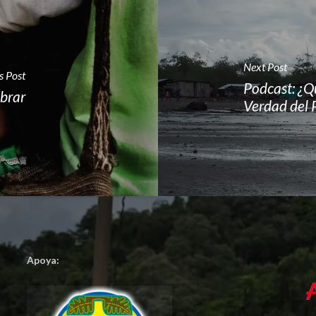
Next Post
s Post
Podcast: ¿Qu
ebrar
Verdad del 
Apoya: