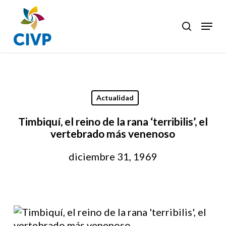
Skip
to
Menu
search
Clos
main
Men
content
Actualidad
Timbiquí, el reino de la rana ‘terribilis’, el
vertebrado más venenoso
diciembre 31, 1969