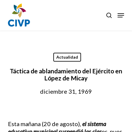
Skip
to
Menu
search
Clos
main
Men
content
Actualidad
Táctica de ablandamiento del Ejército en
López de Micay
diciembre 31, 1969
Esta mañana (20 de agosto),
el sistema
educativo municipal suspendió las clas
es, pues