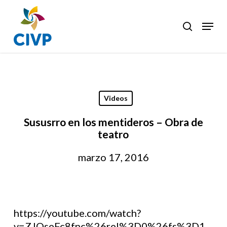
Skip
to
Menu
search
Clos
main
Men
content
Videos
Sususrro en los mentideros – Obra de
teatro
marzo 17, 2016
https://youtube.com/watch?
v=ZJQseFc8fnc%26rel%3D0%26fs%3D1