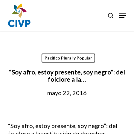
Skip
to
Menu
search
Clos
main
Men
content
Pacífico Plural y Popular
“Soy afro, estoy presente, soy negro”: del
folclore a la…
mayo 22, 2016
“Soy afro, estoy presente, soy negro”: del
folclore a la restitución de derechos