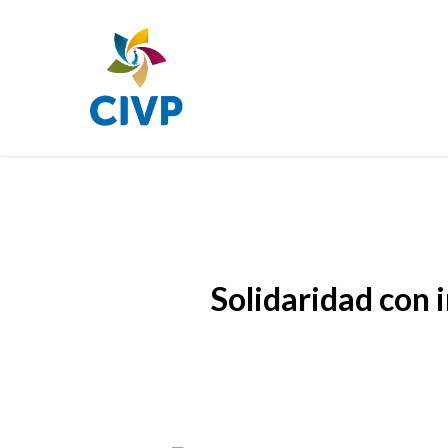
Skip
to
main
content
Solidaridad con 