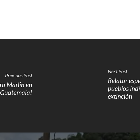
Next Post
Previous Post
Relator esp
oro Marlin en
pueblos ind
Guatemala!
extinción