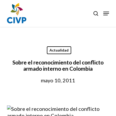
Skip
to
Menu
search
Clos
main
Men
content
Actualidad
Sobre el reconocimiento del conflicto
armado interno en Colombia
mayo 10, 2011