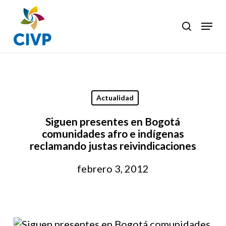
Skip
to
Menu
search
Clos
main
Men
content
Actualidad
Siguen presentes en Bogotá
comunidades afro e indígenas
reclamando justas reivindicaciones
febrero 3, 2012