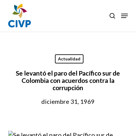
Skip
to
Menu
search
Clos
main
Men
content
Actualidad
Se levantó el paro del Pacífico sur de
Colombia con acuerdos contra la
corrupción
diciembre 31, 1969