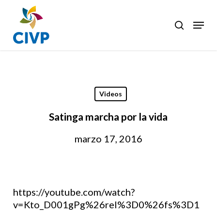
Skip
to
Menu
search
Clos
main
Men
content
Videos
Satinga marcha por la vida
marzo 17, 2016
https://youtube.com/watch?
v=Kto_D001gPg%26rel%3D0%26fs%3D1