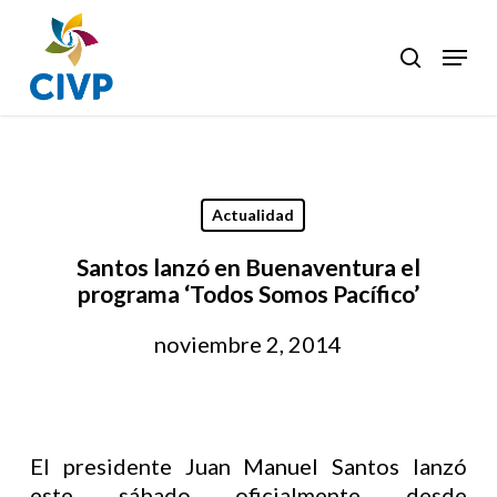
Skip
to
Menu
search
Clos
main
Men
content
Actualidad
Santos lanzó en Buenaventura el
programa ‘Todos Somos Pacífico’
noviembre 2, 2014
El presidente Juan Manuel Santos lanzó
este sábado oficialmente desde