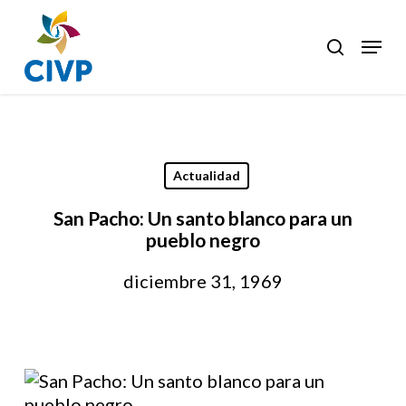
Skip
to
Menu
search
Clos
main
Men
content
Actualidad
San Pacho: Un santo blanco para un
pueblo negro
diciembre 31, 1969