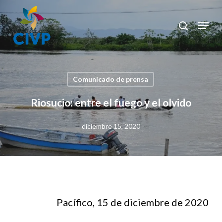
Skip
to
Menu
search
Clos
main
Men
content
Comunicado de prensa
Riosucio: entre el fuego y el olvido
diciembre 15, 2020
Pacífico, 15 de diciembre de 2020