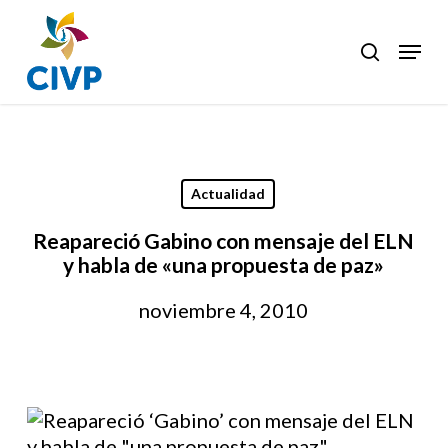
Skip
to
Menu
search
Clos
main
Men
content
Actualidad
Reapareció Gabino con mensaje del ELN
y habla de «una propuesta de paz»
noviembre 4, 2010