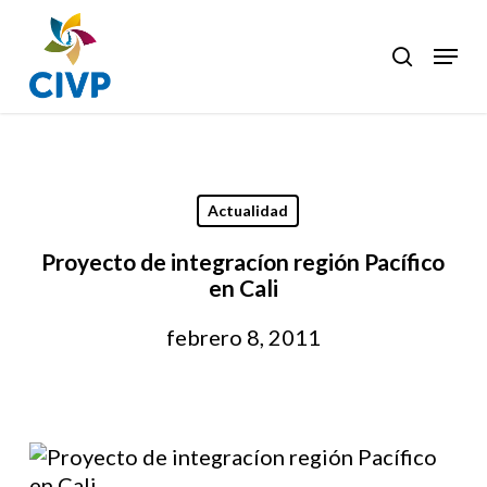
Skip
to
Menu
search
Clos
main
Men
content
Actualidad
Proyecto de integracíon región Pacífico
en Cali
febrero 8, 2011