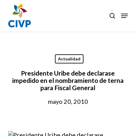
Skip
to
Menu
search
Clos
main
Men
content
Actualidad
Presidente Uribe debe declarase
impedido en el nombramiento de terna
para Fiscal General
mayo 20, 2010