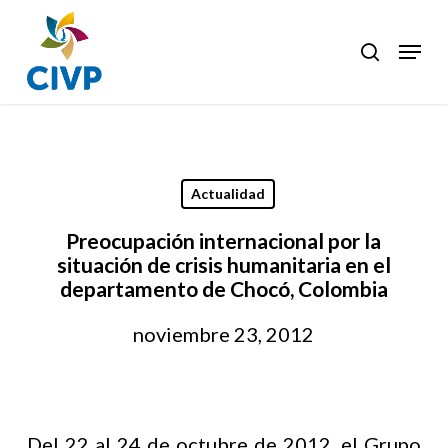
Skip
to
Menu
search
Clos
main
Men
content
Actualidad
Preocupación internacional por la
situación de crisis humanitaria en el
departamento de Chocó, Colombia
noviembre 23, 2012
Del 22 al 24 de octubre de 2012, el Grupo