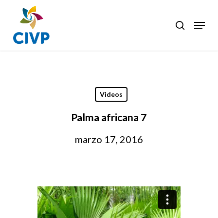
Skip
to
Menu
search
Clos
main
Men
content
Videos
Palma africana 7
marzo 17, 2016