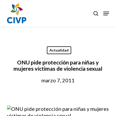
Skip
to
Menu
search
Clos
main
Men
content
Actualidad
ONU pide protección para niñas y
mujeres víctimas de violencia sexual
marzo 7, 2011