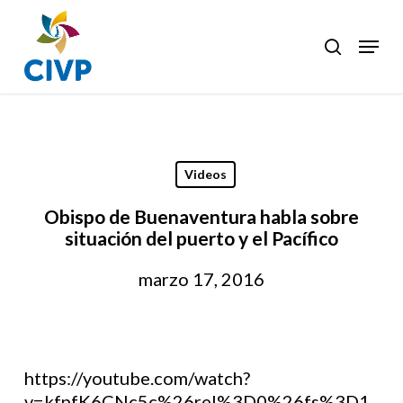
Skip
to
Menu
search
Clos
main
Men
content
Videos
Obispo de Buenaventura habla sobre
situación del puerto y el Pacífico
marzo 17, 2016
https://youtube.com/watch?
v=kfpfK6CNc5c%26rel%3D0%26fs%3D1