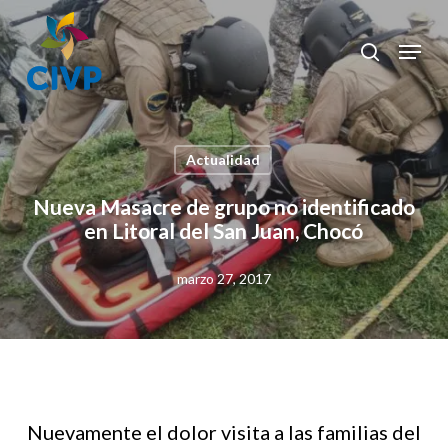
Skip
to
Menu
search
Clos
main
Men
content
Actualidad
Nueva Masacre de grupo no identificado
en Litoral del San Juan, Chocó
marzo 27, 2017
Nuevamente el dolor visita a las familias del