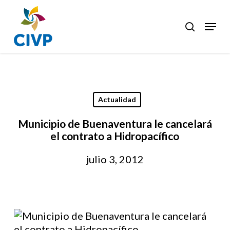
Skip
to
Menu
search
Clos
main
Men
content
Actualidad
Municipio de Buenaventura le cancelará
el contrato a Hidropacífico
julio 3, 2012