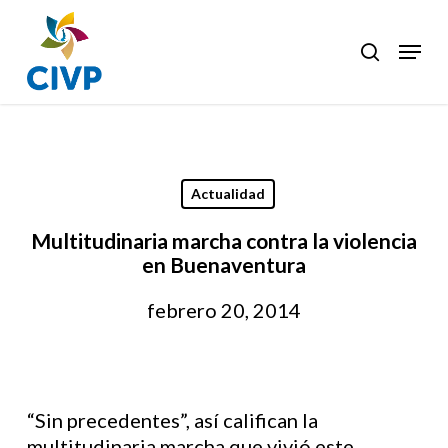
Skip
to
Menu
search
Clos
main
Men
content
Actualidad
Multitudinaria marcha contra la violencia
en Buenaventura
febrero 20, 2014
“Sin precedentes”, así califican la
multitudinaria marcha que vivió este