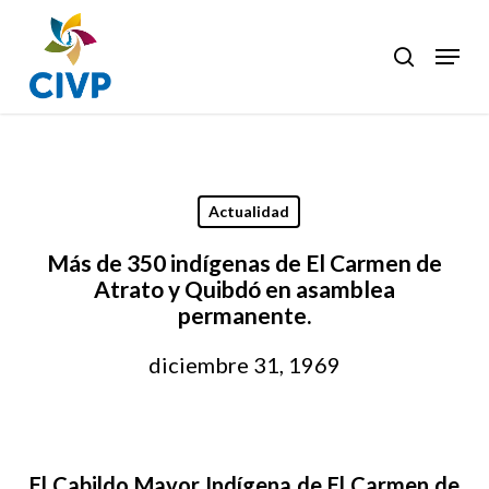
Skip
to
Menu
search
Clos
main
Men
content
Actualidad
Más de 350 indígenas de El Carmen de
Atrato y Quibdó en asamblea
permanente.
diciembre 31, 1969
El Cabildo Mayor Indígena de El Carmen de