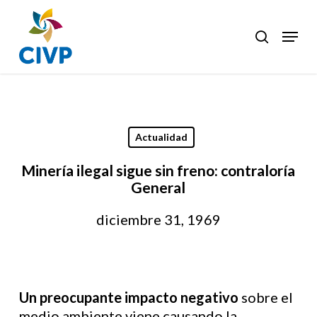
Skip
to
Menu
search
Clos
main
Men
content
Actualidad
Minería ilegal sigue sin freno: contraloría
General
diciembre 31, 1969
Un preocupante impacto negativo
sobre el
medio ambiente viene causando la