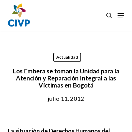
Skip
to
Menu
search
Clos
main
Men
content
Actualidad
Los Embera se toman la Unidad para la
Atención y Reparación Integral a las
Víctimas en Bogotá
julio 11, 2012
La situación de Derechos Humanos del