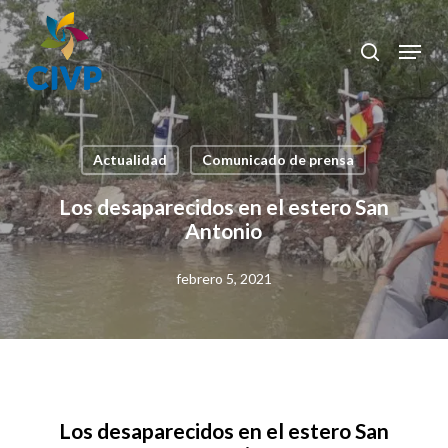
Skip
to
Menu
search
Clos
main
Men
content
Actualidad
Comunicado de prensa
Los desaparecidos en el estero San
Antonio
febrero 5, 2021
Los desaparecidos en el estero San