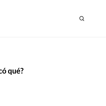
search
ocó qué?