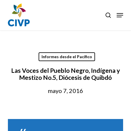
Skip
to
Menu
search
Clos
main
Men
content
Informes desde el Pacífico
Las Voces del Pueblo Negro, Indígena y
Mestizo No.5, Diócesis de Quibdó
mayo 7, 2016