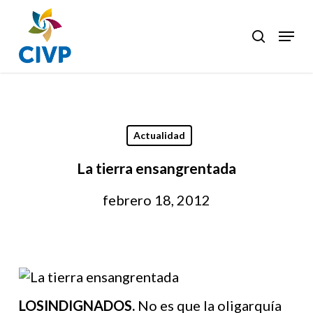
Skip
to
Menu
search
Clos
main
Men
content
Actualidad
La tierra ensangrentada
febrero 18, 2012
LOSINDIGNADOS.
No es que la oligarquía