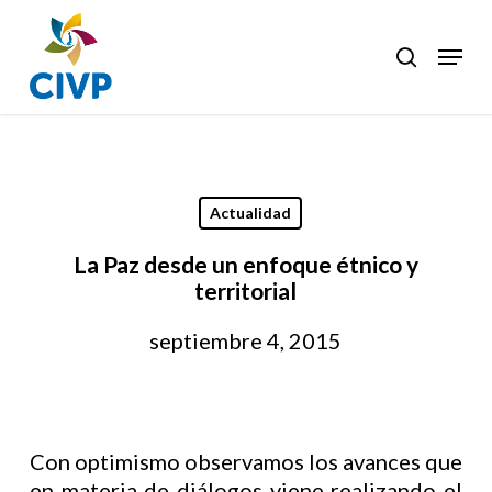
Skip
to
Menu
search
Clos
main
Men
content
Actualidad
La Paz desde un enfoque étnico y
territorial
septiembre 4, 2015
Con optimismo observamos los avances que
en materia de diálogos viene realizando el