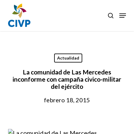
Skip
to
Menu
search
Clos
main
Men
content
Actualidad
La comunidad de Las Mercedes
inconforme con campaña civico-militar
del ejército
febrero 18, 2015