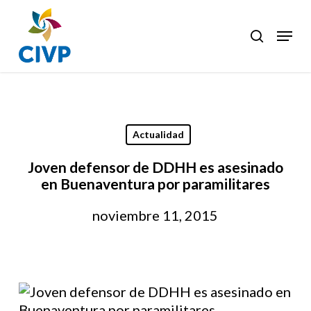
Skip
to
Menu
search
Clos
main
Men
content
Actualidad
Joven defensor de DDHH es asesinado
en Buenaventura por paramilitares
noviembre 11, 2015